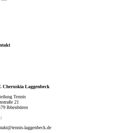
r uns
stand
gliedschaft
nuppertennis
ntakt
taktformular
pressum
zung
enschutzerklärung
ahrt
V. Cheruskia Laggenbeck
eilung Tennis
nstraße 21
79 Ibbenbüren
.:
05451 88159
takt@tennis-laggenbeck.de