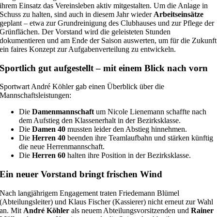
ihrem Einsatz das Vereinsleben aktiv mitgestalten. Um die Anlage in
Schuss zu halten, sind auch in diesem Jahr wieder
Arbeitseinsätze
geplant – etwa zur Grundreinigung des Clubhauses und zur Pflege der
Grünflächen. Der Vorstand wird die geleisteten Stunden
dokumentieren und am Ende der Saison auswerten, um für die Zukunft
ein faires Konzept zur Aufgabenverteilung zu entwickeln.
Sportlich gut aufgestellt – mit einem Blick nach vorn
Sportwart André Köhler gab einen Überblick über die
Mannschaftsleistungen:
Die
Damenmannschaft
um Nicole Lienemann schaffte nach
dem Aufstieg den Klassenerhalt in der Bezirksklasse.
Die
Damen 40
mussten leider den Abstieg hinnehmen.
Die
Herren 40
beenden ihre Teamlaufbahn und stärken künftig
die neue Herrenmannschaft.
Die
Herren 60
halten ihre Position in der Bezirksklasse.
Ein neuer Vorstand bringt frischen Wind
Nach langjährigem Engagement traten Friedemann Blümel
(Abteilungsleiter) und Klaus Fischer (Kassierer) nicht erneut zur Wahl
an. Mit
André Köhler
als neuem Abteilungsvorsitzenden und
Rainer