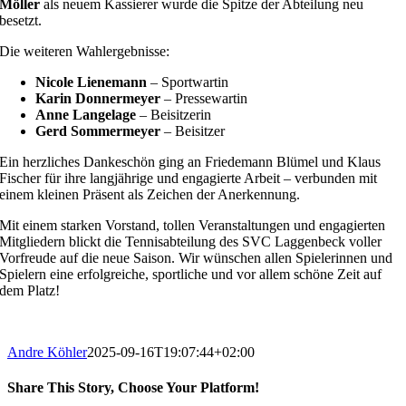
Möller
als neuem Kassierer wurde die Spitze der Abteilung neu
besetzt.
Die weiteren Wahlergebnisse:
Nicole Lienemann
– Sportwartin
Karin Donnermeyer
– Pressewartin
Anne Langelage
– Beisitzerin
Gerd Sommermeyer
– Beisitzer
Ein herzliches Dankeschön ging an Friedemann Blümel und Klaus
Fischer für ihre langjährige und engagierte Arbeit – verbunden mit
einem kleinen Präsent als Zeichen der Anerkennung.
Mit einem starken Vorstand, tollen Veranstaltungen und engagierten
Mitgliedern blickt die Tennisabteilung des SVC Laggenbeck voller
Vorfreude auf die neue Saison. Wir wünschen allen Spielerinnen und
Spielern eine erfolgreiche, sportliche und vor allem schöne Zeit auf
dem Platz!
Andre Köhler
2025-09-16T19:07:44+02:00
Share This Story, Choose Your Platform!