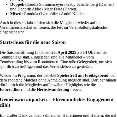
Doppel:
Claudia Sommermeyer / Gaby Schallenberg (Damen)
und Hendrik Abke / Marc Fisse (Herren)
Mixed:
Gundula Overmöller / André Köhler
Auch in diesem Jahr dürfen sich die Mitglieder wieder auf die
Vereinsmeisterschaften freuen, die fest im Veranstaltungskalender
eingeplant sind.
Startschuss für die neue Saison
Die Saisoneröffnung findet am
26. April 2025 ab 14 Uhr
auf der
Tennisanlage statt. Eingeladen sind alle Mitglieder – vom
Tennisneuling bis zum Routinierten. Eine tolle Gelegenheit, um sich
sportlich zu betätigen und das Vereinsleben zu genießen.
Wieder im Programm: der beliebte
Spielertreff am Freitagabend
, bei
dem spontane Matches ohne Anmeldung möglich sind. Darüber hinaus
dürfen sich die Mitglieder auf bewährte Highlights wie die
Fahrradtour
und die
Herbstwanderung
freuen.
Gemeinsam anpacken – Ehrenamtliches Engagement
zählt
Ein großer Dank galt den zahlreichen Helferinnen und Helfern, die mit