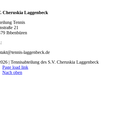
ahrt
V. Cheruskia Laggenbeck
eilung Tennis
nstraße 21
79 Ibbenbüren
.:
05451 88159
takt@tennis-laggenbeck.de
026 | Tennisabteilung des S.V. Cheruskia Laggenbeck
Page load link
Nach oben