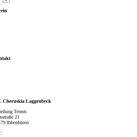
rein
r uns
stand
gliedschaft
nuppertennis
ntakt
taktformular
pressum
zung
enschutzerklärung
ahrt
V. Cheruskia Laggenbeck
eilung Tennis
nstraße 21
79 Ibbenbüren
.:
05451 88159