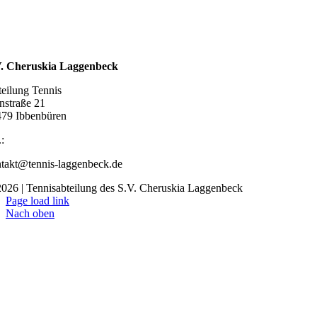
pressum
zung
enschutzerklärung
ahrt
V. Cheruskia Laggenbeck
eilung Tennis
nstraße 21
79 Ibbenbüren
.:
05451 88159
takt@tennis-laggenbeck.de
026 | Tennisabteilung des S.V. Cheruskia Laggenbeck
Page load link
Nach oben