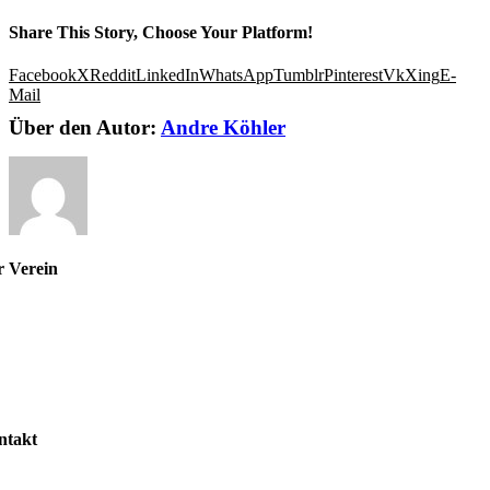
Share This Story, Choose Your Platform!
Facebook
X
Reddit
LinkedIn
WhatsApp
Tumblr
Pinterest
Vk
Xing
E-
Mail
Über den Autor:
Andre Köhler
r Verein
r uns
stand
gliedschaft
nuppertennis
ntakt
taktformular