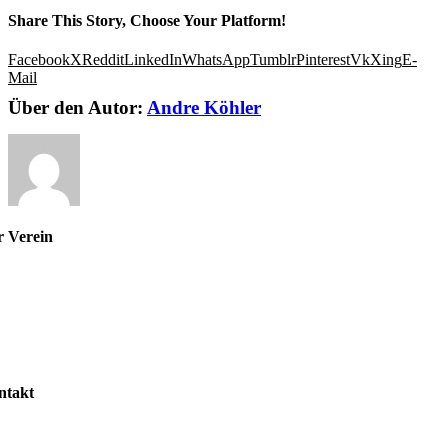
Share This Story, Choose Your Platform!
Facebook
X
Reddit
LinkedIn
WhatsApp
Tumblr
Pinterest
Vk
Xing
E-
Mail
Über den Autor:
Andre Köhler
r Verein
r uns
stand
gliedschaft
nuppertennis
ntakt
taktformular
pressum