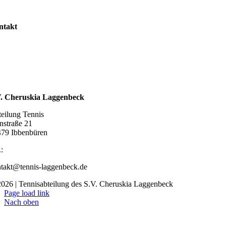
ntakt
taktformular
pressum
zung
enschutzerklärung
ahrt
V. Cheruskia Laggenbeck
eilung Tennis
nstraße 21
79 Ibbenbüren
.:
05451 88159
takt@tennis-laggenbeck.de
026 | Tennisabteilung des S.V. Cheruskia Laggenbeck
Page load link
Nach oben