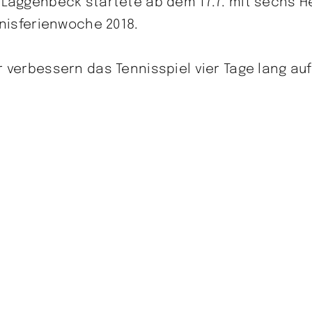
 Laggenbeck startete ab dem 17.7. mit sechs He
nnisferienwoche 2018.
r verbessern das Tennisspiel vier Tage lang au