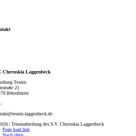
gliedschaft
nuppertennis
ntakt
taktformular
pressum
zung
enschutzerklärung
ahrt
V. Cheruskia Laggenbeck
eilung Tennis
nstraße 21
79 Ibbenbüren
.:
05451 88159
takt@tennis-laggenbeck.de
026 | Tennisabteilung des S.V. Cheruskia Laggenbeck
Page load link
Nach oben