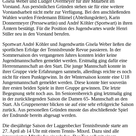
Gisela Weber und Ludger Overmeyer für ihre Mitarbeit im
Vorstand. Aus persönlichen Gründen stehen sie für eine weitere
Vorstandsarbeit nicht mehr zur Verfügung. Bei den anschließenden
Wahlen wurden Friedemann Blümel (Abteilungsleiter), Karin
Donnermeyer (Pressewartin) und André Köhler (Sportwart) in ihren
Ämtern bestätigt. Für die Position des Jugendwartes wurde Henri
Stiller neu in den Vorstand berufen.
Sportwart André Köhler und Jugendwartin Gisela Weber ließen die
sportlichen Erfolge der Tennisfreunde Revue passieren. In der
Sommersaison des vergangenen Jahres konnten leider keine
Jugendmannschaften gemeldet werden. Erstmalig ging dafür eine
Herrenmannschaft an den Start. Die junge Mannschaft konnte in
ihrer Gruppe viele Erfahrungen sammeln, allerdings reichte es noch
nicht für einen Punktgewinn. In der Wintersaison konnte eine U18
Jungenmannschaft gemeldet werden. Diese konnte hier souverän
ihre ersten beiden Spiele in ihrer Gruppe gewinnen. Die letzte
Begegnung steht noch aus. Im Seniorenbereich ging letztmalig ging
in der zurückliegenden Saison die Damen 65- Mannschaft an den
Start. Als Gruppenerster blicken sie auf eine sehr erfolgreiche Saison
zurück. Aus personellen Gründen musste das abschließende Spiel
der Endrunde bereits abgesagt werden.
Die diesjährige Saison der Laggenbecker Tennisfreunde starte am
27. April ab 14 Uhr mit einem Tennis- Mixed. Dazu sind alle