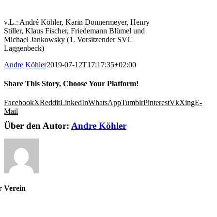
v.L.: André Köhler, Karin Donnermeyer, Henry
Stiller, Klaus Fischer, Friedemann Blümel und
Michael Jankowsky (1. Vorsitzender SVC
Laggenbeck)
Andre Köhler
2019-07-12T17:17:35+02:00
Share This Story, Choose Your Platform!
Facebook
X
Reddit
LinkedIn
WhatsApp
Tumblr
Pinterest
Vk
Xing
E-
Mail
Über den Autor:
Andre Köhler
r Verein
r uns
stand