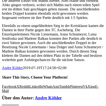
Die anderen Einzel von Mathis Breher, Noel Haase und Hendrik
Abke gingen verloren, wobei sich Mathis nach einem tollen Spiel
erst im dritten Satz geschlagen geben musste. Die anschließenden
beiden Doppel konnten ebenfalls nicht gewonnen werden.
Insgesamt verloren sie ihre Partie deutlich mit 1:5 Spielen.
Ebenfalls zu einem ungefährdeten Sieg in der Kreisklasse kamen die
Damen in ihrer Partie gegen den TC Ascheberg. Die
Einzelspielerinnen Nicole Lienemann, Anna Schrameyer, Luisa
Jendroska und Marlene Balkau konnten ihre Partien alle deutlich in
zwei Sätzen gewinnen. Auch die anschließenden Doppel in der
Besetzung Nicole Lienemann / Jana Dräger und Anna Schrameyer /
Marlene Balkau konnten gewonnen werden. Durch diesen Sieg
klettern die Damen auf den dritten Platz in der Tabelle und besitzen
weiterhin gute Aufstiegschancen für die nächste Saison.
Andre Köhler
2019-07-19T17:24:58+02:00
Share This Story, Choose Your Platform!
Facebook
X
Reddit
LinkedIn
WhatsApp
Tumblr
Pinterest
Vk
Xing
E-
Mail
Über den Autor:
Andre Köhler