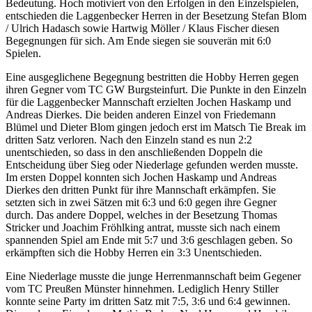
Bedeutung. Hoch motiviert von den Erfolgen in den Einzelspielen,
entschieden die Laggenbecker Herren in der Besetzung Stefan Blom
/ Ulrich Hadasch sowie Hartwig Möller / Klaus Fischer diesen
Begegnungen für sich. Am Ende siegen sie souverän mit 6:0
Spielen.
Eine ausgeglichene Begegnung bestritten die Hobby Herren gegen
ihren Gegner vom TC GW Burgsteinfurt. Die Punkte in den Einzeln
für die Laggenbecker Mannschaft erzielten Jochen Haskamp und
Andreas Dierkes. Die beiden anderen Einzel von Friedemann
Blümel und Dieter Blom gingen jedoch erst im Matsch Tie Break im
dritten Satz verloren. Nach den Einzeln stand es nun 2:2
unentschieden, so dass in den anschließenden Doppeln die
Entscheidung über Sieg oder Niederlage gefunden werden musste.
Im ersten Doppel konnten sich Jochen Haskamp und Andreas
Dierkes den dritten Punkt für ihre Mannschaft erkämpfen. Sie
setzten sich in zwei Sätzen mit 6:3 und 6:0 gegen ihre Gegner
durch. Das andere Doppel, welches in der Besetzung Thomas
Stricker und Joachim Fröhlking antrat, musste sich nach einem
spannenden Spiel am Ende mit 5:7 und 3:6 geschlagen geben. So
erkämpften sich die Hobby Herren ein 3:3 Unentschieden.
Eine Niederlage musste die junge Herrenmannschaft beim Gegener
vom TC Preußen Münster hinnehmen. Lediglich Henry Stiller
konnte seine Party im dritten Satz mit 7:5, 3:6 und 6:4 gewinnen.