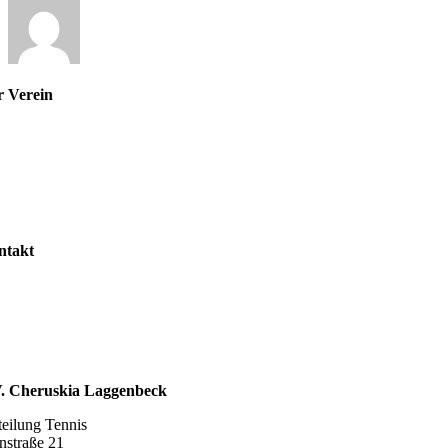
r Verein
r uns
stand
gliedschaft
nuppertennis
ntakt
taktformular
pressum
zung
enschutzerklärung
ahrt
V. Cheruskia Laggenbeck
eilung Tennis
nstraße 21