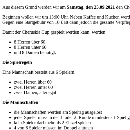
Aus diesem Grund werden wir am
Samstag, den 25.09.2021
den Che
Beginnen wollen wir um 13:00 Uhr. Neben Kaffee und Kuchen werde
Gegen eine Startgebühr von 10 € ist dann jedoch die gesamte Verpfle
Damit der Cheruskia Cup gespielt werden kann, werden
8 Herren über 60
8 Herren unter 60
und 8 Damen benötigt.
Die Spielregeln
Eine Mannschaft besteht aus 6 Spielern.
zwei Herren über 60
zwei Herren unter 60
zwei Damen, alter egal
Die Mannschaften
die Mannschaften werden am Spieltag ausgelost
jeder Spieler muss in der 1. oder 2. Runde mindestens 1 Spiel
kein Spieler darf mehr als 2 Einzel spielen
4 von 6 Spieler müssen im Doppel antreten