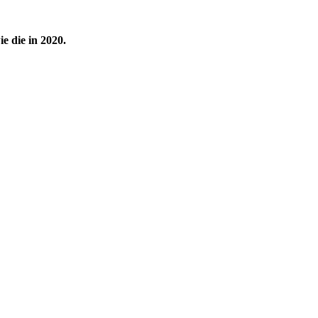
e die in 2020.