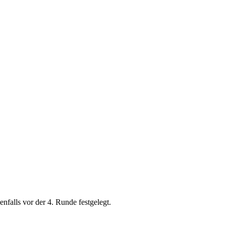
nfalls vor der 4. Runde festgelegt.