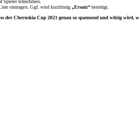
 Spieler teilnehmen.
Liste eintragen. Ggf. wird kurzfristig
„Ersatz“
benötigt.
ass der Cheruskia Cup 2021 genau so spannend und witzig wird, wi