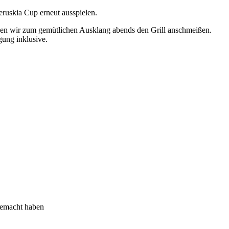
ruskia Cup erneut ausspielen.
n wir zum gemütlichen Ausklang abends den Grill anschmeißen.
gung inklusive.
 gemacht haben